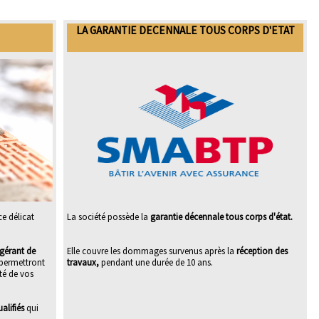
LA GARANTIE DECENNALE TOUS CORPS D'ETAT
ce délicat
La société possède la
garantie décennale tous corps d'état.
gérant de
Elle couvre les dommages survenus après la
réception des
 permettront
travaux,
pendant une durée de 10 ans.
ité de vos
alifiés
qui