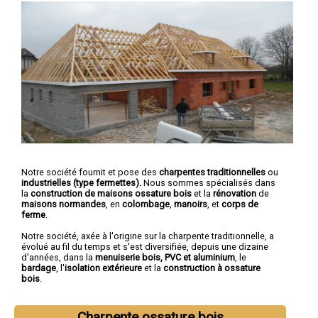
Notre société fournit et pose des
charpentes traditionnelles
ou
industrielles (type fermettes).
Nous sommes spécialisés dans
la
construction de maisons ossature bois
et la
rénovation
de
maisons normandes
, en
colombage
,
manoirs
, et
corps de
ferme
.
Notre société, axée à l'origine sur la charpente traditionnelle, a
évolué au fil du temps et s'est diversifiée, depuis une dizaine
d'années, dans la
menuiserie bois, PVC et aluminium
, le
bardage
, l'
isolation extérieure
et la
construction à ossature
bois
.
Charpente ossature bois