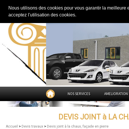
Extension de maison
|
Rénovation de maison
|
Aménagement des combles
Nous utilisons des cookies pour vous garantir la meilleure 
Devis joint à la chaux, façade en 
acceptez l'utilisation des cookies.
NOS SERVICES
AMELIORATION 
DEVIS JOINT à LA C
>
>
Accueil
Devis travaux
Devis joint à la chaux, façade en pierre