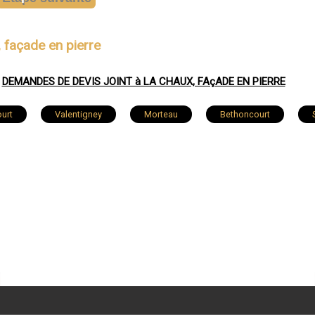
, façade en pierre
DEMANDES DE DEVIS JOINT à LA CHAUX, FAçADE EN PIERRE
urt
Valentigney
Morteau
Bethoncourt
nt-Vit
Pont-de-Roide
Villers-le-Lac
Maîche
L'Isle-sur-le-Doubs
Saône
Thise
Fins
Mathay
Montferrand-le-Château
Fesches-le-Châtel
uilley-les-Vignes
Bart
Levier
Franois
Fr
Serre-les-Sapins
Dampierre-les-Bois
Novillars
te-Suzanne
Beure
Colombier-Fontaine
Devecey