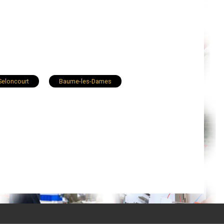
Seloncourt
Baume-les-Dames
Sochaux
Ornans
Hérimoncourt
Vieux-Charmont
Doubs
Miserey-Salines
Roche-lez-Beaupré
asne
Orchamps-Vennes
Damprichard
Montfaucon
Chemaudin
Jougne
Vercel-Villedieu-le-Camp
Pelousey