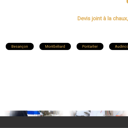
Devis joint à la chaux
Besançon
Montbéliard
Pontarlier
Audinco
Grand-Charmont
Mandeure
Valdahon
Sai
Bavans
Étupes
Voujeaucourt
Exincourt
Avanne-Aveney
Charquemont
École-Valentin
Le Russey
Châtillon-le-Duc
Montlebon
Po
Pirey
Nommay
Montenois
Mamirolle
Arcey
Gilley
Grand'Combe-Châteleu
Sain