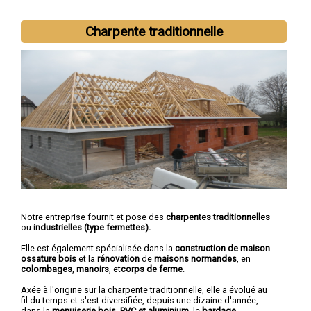
Nous intervenons aussi dans les villes suivantes :
Besançon
,
Montbéliard
,
Pontarlier
,
Audincourt
,
Valentigney
,
Morteau
,
Charpente traditionnelle
Bethoncourt
,
Seloncourt
,
Baume-les-Dames
,
Mandeure
Notre entreprise fournit et pose des
charpentes traditionnelles
ou
industrielles (type fermettes).
Elle est également spécialisée dans la
construction de maison
ossature bois
et la
rénovation
de
maisons normandes
, en
colombages
,
manoirs
, et
corps de ferme
.
Axée à l'origine sur la charpente traditionnelle, elle a évolué au
fil du temps et s'est diversifiée, depuis une dizaine d'année,
dans la
menuiserie bois, PVC et aluminium
, le
bardage
,