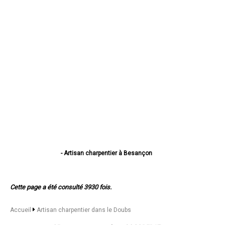
- Artisan charpentier à Besançon
- Artisan charpentier à Montbéliard
- Artisan charpentier à Pontarlier
- Artisan charpentier à Audincourt
Cette page a été consulté 3930 fois.
- Artisan charpentier à Valentigney
- Artisan charpentier à Morteau
- Artisan charpentier à Bethoncourt
Accueil
Artisan charpentier dans le Doubs
- Artisan charpentier à Seloncourt