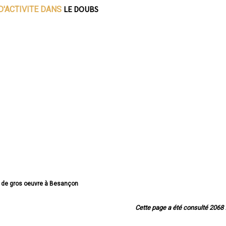
LE DOUBS
D'ACTIVITE DANS
se de gros oeuvre à Besançon
 de gros oeuvre à Montbéliard
e de gros oeuvre à Pontarlier
Cette page a été consulté 2068 f
e de gros oeuvre à Audincourt
 de gros oeuvre à Valentigney