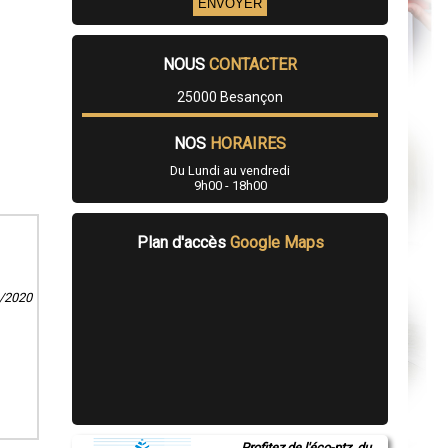
NOUS
CONTACTER
25000 Besançon
NOS
HORAIRES
Du Lundi au vendredi
9h00 - 18h00
Plan d'accès
Google Maps
9/2020
Profitez de l'éco-ptz, du