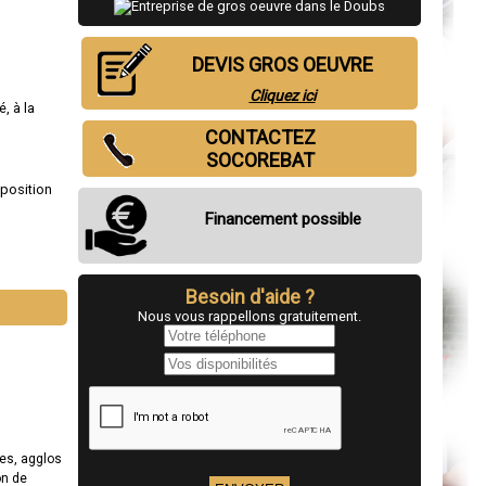
DEVIS GROS OEUVRE
Cliquez ici
, à la
CONTACTEZ
SOCOREBAT
sposition
Financement possible
Besoin d'aide ?
Nous vous rappellons gratuitement.
es, agglos
on de