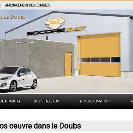
AMÉNAGEMENT DES COMBLES
|
ns
le Doubs
DE L'HABITAT
DEVIS TRAVAUX
NOS REALISATIONS
ros oeuvre dans le Doubs