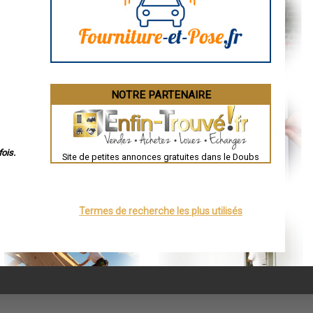
Angoulême
La Rochelle
Bourges
Brive-la-Gaillarde
Dijon
Saint-Brieuc
Guéret
Périgueux
Besançon
NOTRE PARTENAIRE
Valence
Évreux
Chartres
Brest
Nîmes
Toulouse
ois.
Site de petites annonces gratuites dans le Doubs
Auch
Bordeaux
Montpellier
Rennes
Châteauroux
Termes de recherche les plus utilisés
Tours
Grenoble
Dole
Mont-de-Marsan
Blois
Saint-Étienne
Le Puy-en-Velay
Nantes
Orléans
Cahors