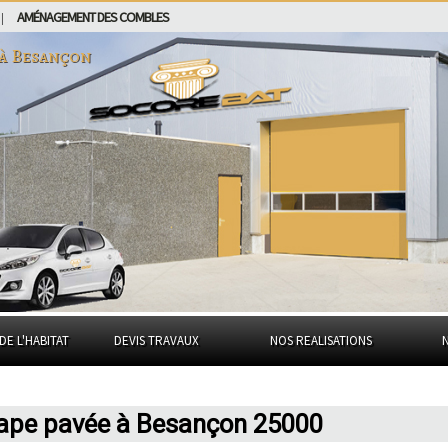
AMÉNAGEMENT DES COMBLES
|
 à
Besançon
DE L'HABITAT
DEVIS TRAVAUX
NOS REALISATIONS
chape pavée à Besançon 25000