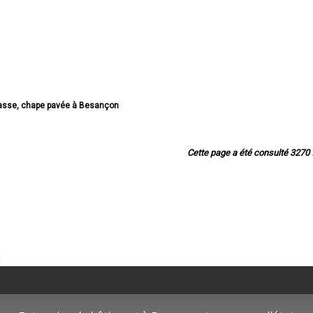
rrasse, chape pavée à Besançon
rasse, chape pavée à Montbéliard
rrasse, chape pavée à Pontarlier
rasse, chape pavée à Audincourt
Cette page a été consulté 3270 f
rasse, chape pavée à Valentigney
errasse, chape pavée à Morteau
rasse, chape pavée à Bethoncourt
rasse, chape pavée à Seloncourt
se, chape pavée à Baume-les-Dames
sse, chape pavée à Grand-Charmont
rrasse, chape pavée à Mandeure
rrasse, chape pavée à Valdahon
rrasse, chape pavée à Saint-Vit
asse, chape pavée à Pont-de-Roide
asse, chape pavée à Villers-le-Lac
errasse, chape pavée à Maîche
errasse, chape pavée à Sochaux