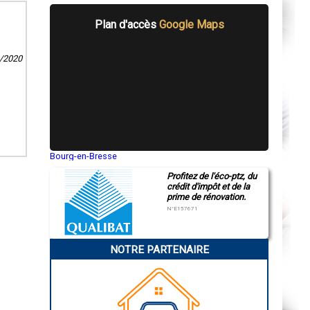
Plan d'accès
Google Maps
9/2020
Bourg-en-Bresse
Saint-Quentin
Profitez de l'éco-ptz, du
Montluçon
crédit d'impôt et de la
Manosque
prime de rénovation.
Gap
Nice
N°E157671
Annonay
Charleville-Mézières
Pamiers
NOTRE PARTENAIRE
Troyes
Narbonne
Rodez
Marseille
Caen
Aurillac