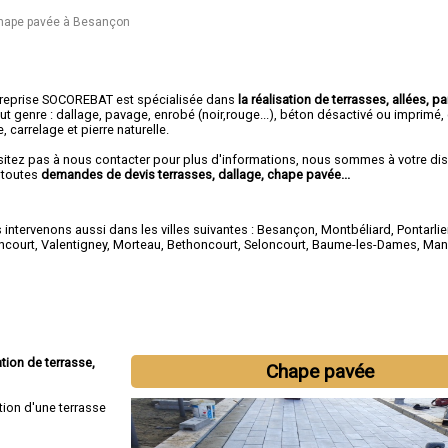
 chape pavée à Besançon
treprise SOCOREBAT est spécialisée dans
la réalisation de terrasses, allées, pa
ut genre : dallage, pavage, enrobé (noir,rouge...), béton désactivé ou imprimé
e, carrelage et pierre naturelle.
sitez pas à nous contacter pour plus d'informations, nous sommes à votre di
 toutes
demandes de devis terrasses, dallage, chape pavée...
intervenons aussi dans les villes suivantes :
Besançon
,
Montbéliard
,
Pontarlie
ncourt
,
Valentigney
,
Morteau
,
Bethoncourt
,
Seloncourt
,
Baume-les-Dames
,
Man
tion de terrasse,
Chape pavée
tion d'une terrasse