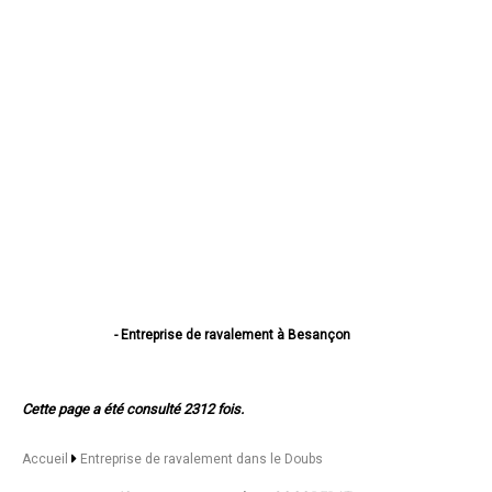
- Entreprise de ravalement à Besançon
- Entreprise de ravalement à Montbéliard
- Entreprise de ravalement à Pontarlier
- Entreprise de ravalement à Audincourt
Cette page a été consulté 2312 fois.
- Entreprise de ravalement à Valentigney
- Entreprise de ravalement à Morteau
- Entreprise de ravalement à Bethoncourt
Accueil
Entreprise de ravalement dans le Doubs
- Entreprise de ravalement à Seloncourt