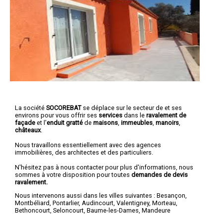
La société
SOCOREBAT
se déplace sur le secteur de et ses
environs pour vous offrir ses
services
dans le
ravalement de
façade
et l'
enduit gratté
de
maisons
,
immeubles
,
manoirs
,
châteaux
.
Nous travaillons essentiellement avec des agences
immobilières, des architectes et des particuliers.
N'hésitez pas à nous contacter pour plus d'informations, nous
sommes à votre disposition pour toutes
demandes de devis
ravalement.
Nous intervenons aussi dans les villes suivantes :
Besançon
,
Montbéliard
,
Pontarlier
,
Audincourt
,
Valentigney
,
Morteau
,
Bethoncourt
,
Seloncourt
,
Baume-les-Dames
,
Mandeure