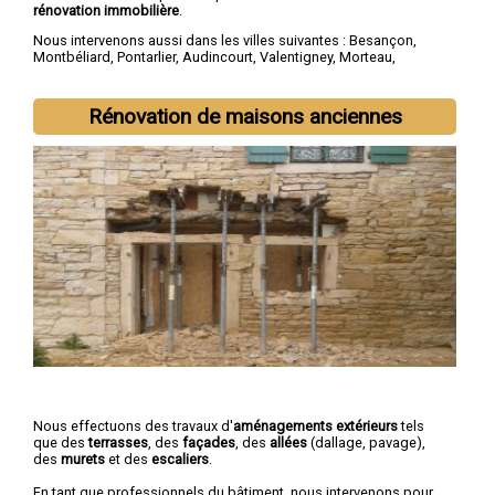
rénovation immobilière
.
Nous intervenons aussi dans les villes suivantes :
Besançon
,
Montbéliard
,
Pontarlier
,
Audincourt
,
Valentigney
,
Morteau
,
Bethoncourt
,
Seloncourt
,
Baume-les-Dames
,
Mandeure
Rénovation de maisons anciennes
Nous effectuons des travaux d'
aménagements extérieurs
tels
que des
terrasses
, des
façades
, des
allées
(dallage, pavage),
des
murets
et des
escaliers
.
En tant que professionnels du bâtiment, nous intervenons pour