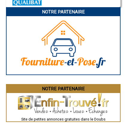
Charleville-Mézières
- Entreprise de rénovation immobilière à Cussey-sur-l'Ognon
Pamiers
- Entreprise de rénovation immobilière à Saint-Hippolyte
NOTRE PARTENAIRE
Troyes
- Entreprise de rénovation immobilière à Badevel
Narbonne
- Entreprise de rénovation immobilière à Saint-Maurice-Colombier
Rodez
- Entreprise de rénovation immobilière à Fontain
Marseille
Caen
- Entreprise de rénovation immobilière à Tarcenay
Aurillac
- Entreprise de rénovation immobilière à Montperreux
Angoulême
- Entreprise de rénovation immobilière à Arçon
La Rochelle
- Entreprise de rénovation immobilière à Étouvans
Bourges
- Entreprise de rénovation immobilière à La Rivière-Drugeon
Brive-la-Gaillarde
Dijon
- Entreprise de rénovation immobilière à Avoudrey
Saint-Brieuc
- Entreprise de rénovation immobilière à Pouligney-Lusans
Guéret
- Entreprise de rénovation immobilière à Vandoncourt
Périgueux
- Entreprise de rénovation immobilière à Bonnétage
Besançon
- Entreprise de rénovation immobilière à Torpes
Valence
Évreux
- Entreprise de rénovation immobilière à Lougres
Chartres
NOTRE PARTENAIRE
- Entreprise de rénovation immobilière à Granges-Narboz
Brest
- Entreprise de rénovation immobilière à Bonnay
Nîmes
- Entreprise de rénovation immobilière à Dambenois
Toulouse
- Entreprise de rénovation immobilière à Naisey-les-Granges
Auch
Bordeaux
- Entreprise de rénovation immobilière à Vieilley
Montpellier
- Entreprise de rénovation immobilière à Allenjoie
Site de petites annonces gratuites dans le Doubs
Rennes
- Entreprise de rénovation immobilière à Amagney
Châteauroux
- Entreprise de rénovation immobilière à Guyans-Vennes
Tours
- Entreprise de rénovation immobilière à Hôpitaux-Neufs
Grenoble