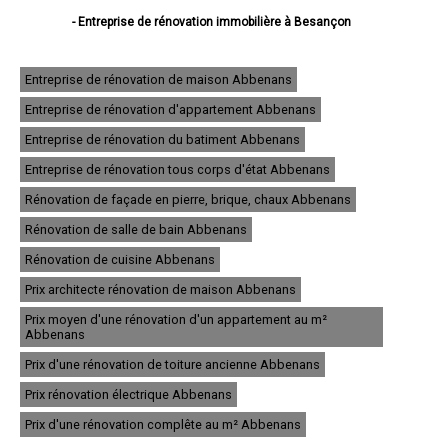
- Entreprise de rénovation immobilière à Besançon
- Entreprise de rénovation immobilière à Montbéliard
- Entreprise de rénovation immobilière à Pontarlier
- Entreprise de rénovation immobilière à Audincourt
Entreprise de rénovation de maison Abbenans
- Entreprise de rénovation immobilière à Valentigney
Entreprise de rénovation d'appartement Abbenans
- Entreprise de rénovation immobilière à Morteau
- Entreprise de rénovation immobilière à Bethoncourt
Entreprise de rénovation du batiment Abbenans
- Entreprise de rénovation immobilière à Seloncourt
- Entreprise de rénovation immobilière à Baume-les-Dames
Entreprise de rénovation tous corps d'état Abbenans
- Entreprise de rénovation immobilière à Grand-Charmont
Rénovation de façade en pierre, brique, chaux Abbenans
- Entreprise de rénovation immobilière à Mandeure
- Entreprise de rénovation immobilière à Valdahon
Rénovation de salle de bain Abbenans
- Entreprise de rénovation immobilière à Saint-Vit
- Entreprise de rénovation immobilière à Pont-de-Roide
Rénovation de cuisine Abbenans
- Entreprise de rénovation immobilière à Villers-le-Lac
Prix architecte rénovation de maison Abbenans
- Entreprise de rénovation immobilière à Maîche
- Entreprise de rénovation immobilière à Sochaux
Prix moyen d'une rénovation d'un appartement au m²
- Entreprise de rénovation immobilière à Ornans
Abbenans
- Entreprise de rénovation immobilière à Hérimoncourt
Prix d'une rénovation de toiture ancienne Abbenans
- Entreprise de rénovation immobilière à Bavans
- Entreprise de rénovation immobilière à Étupes
Prix rénovation électrique Abbenans
- Entreprise de rénovation immobilière à Voujeaucourt
- Entreprise de rénovation immobilière à Exincourt
Prix d'une rénovation complête au m² Abbenans
- Entreprise de rénovation immobilière à L'Isle-sur-le-Doubs