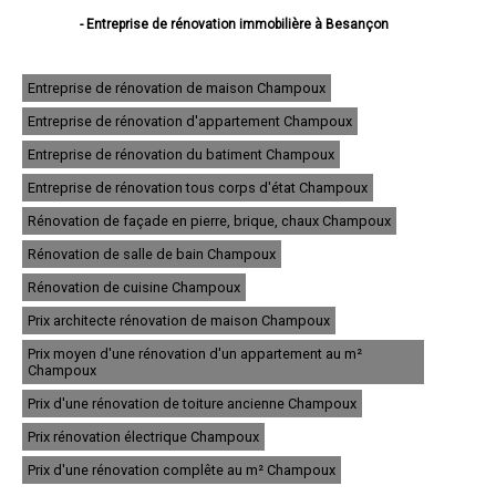
- Entreprise de rénovation immobilière à Besançon
- Entreprise de rénovation immobilière à Montbéliard
- Entreprise de rénovation immobilière à Pontarlier
- Entreprise de rénovation immobilière à Audincourt
Entreprise de rénovation de maison Champoux
- Entreprise de rénovation immobilière à Valentigney
Entreprise de rénovation d'appartement Champoux
- Entreprise de rénovation immobilière à Morteau
- Entreprise de rénovation immobilière à Bethoncourt
Entreprise de rénovation du batiment Champoux
- Entreprise de rénovation immobilière à Seloncourt
- Entreprise de rénovation immobilière à Baume-les-Dames
Entreprise de rénovation tous corps d'état Champoux
- Entreprise de rénovation immobilière à Grand-Charmont
Rénovation de façade en pierre, brique, chaux Champoux
- Entreprise de rénovation immobilière à Mandeure
- Entreprise de rénovation immobilière à Valdahon
Rénovation de salle de bain Champoux
- Entreprise de rénovation immobilière à Saint-Vit
- Entreprise de rénovation immobilière à Pont-de-Roide
Rénovation de cuisine Champoux
- Entreprise de rénovation immobilière à Villers-le-Lac
Prix architecte rénovation de maison Champoux
- Entreprise de rénovation immobilière à Maîche
- Entreprise de rénovation immobilière à Sochaux
Prix moyen d'une rénovation d'un appartement au m²
- Entreprise de rénovation immobilière à Ornans
Champoux
- Entreprise de rénovation immobilière à Hérimoncourt
Prix d'une rénovation de toiture ancienne Champoux
- Entreprise de rénovation immobilière à Bavans
- Entreprise de rénovation immobilière à Étupes
Prix rénovation électrique Champoux
- Entreprise de rénovation immobilière à Voujeaucourt
- Entreprise de rénovation immobilière à Exincourt
Prix d'une rénovation complête au m² Champoux
- Entreprise de rénovation immobilière à L'Isle-sur-le-Doubs