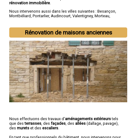
rénovation immobilière
.
Nous intervenons aussi dans les villes suivantes :
Besançon
,
Montbéliard
,
Pontarlier
,
Audincourt
,
Valentigney
,
Morteau
,
Bethoncourt
,
Seloncourt
,
Baume-les-Dames
,
Mandeure
Rénovation de maisons anciennes
Nous effectuons des travaux d'
aménagements extérieurs
tels
que des
terrasses
, des
façades
, des
allées
(dallage, pavage),
des
murets
et des
escaliers
.
En tant que professionnels du bâtiment, nous intervenons pour