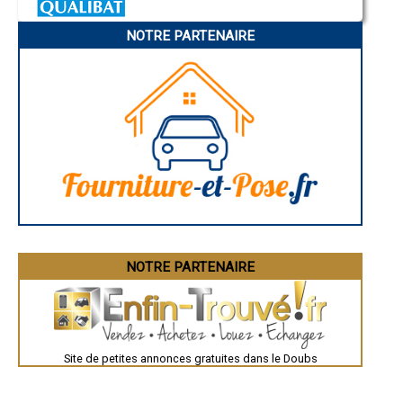
Charleville-Mézières
- Entreprise de rénovation immobilière à Cussey-sur-l'Ognon
Pamiers
- Entreprise de rénovation immobilière à Saint-Hippolyte
NOTRE PARTENAIRE
Troyes
- Entreprise de rénovation immobilière à Badevel
Narbonne
- Entreprise de rénovation immobilière à Saint-Maurice-Colombier
Rodez
- Entreprise de rénovation immobilière à Fontain
Marseille
Caen
- Entreprise de rénovation immobilière à Tarcenay
Aurillac
- Entreprise de rénovation immobilière à Montperreux
Angoulême
- Entreprise de rénovation immobilière à Arçon
La Rochelle
- Entreprise de rénovation immobilière à Étouvans
Bourges
- Entreprise de rénovation immobilière à La Rivière-Drugeon
Brive-la-Gaillarde
Dijon
- Entreprise de rénovation immobilière à Avoudrey
Saint-Brieuc
- Entreprise de rénovation immobilière à Pouligney-Lusans
Guéret
- Entreprise de rénovation immobilière à Vandoncourt
Périgueux
- Entreprise de rénovation immobilière à Bonnétage
Besançon
- Entreprise de rénovation immobilière à Torpes
Valence
Évreux
- Entreprise de rénovation immobilière à Lougres
Chartres
NOTRE PARTENAIRE
- Entreprise de rénovation immobilière à Granges-Narboz
Brest
- Entreprise de rénovation immobilière à Bonnay
Nîmes
- Entreprise de rénovation immobilière à Dambenois
Toulouse
- Entreprise de rénovation immobilière à Naisey-les-Granges
Auch
Bordeaux
- Entreprise de rénovation immobilière à Vieilley
Montpellier
- Entreprise de rénovation immobilière à Allenjoie
Site de petites annonces gratuites dans le Doubs
Rennes
- Entreprise de rénovation immobilière à Amagney
Châteauroux
- Entreprise de rénovation immobilière à Guyans-Vennes
Tours
- Entreprise de rénovation immobilière à Hôpitaux-Neufs
Grenoble