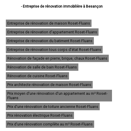
- Entreprise de rénovation immobilière à Besançon
- Entreprise de rénovation immobilière à Montbéliard
- Entreprise de rénovation immobilière à Pontarlier
- Entreprise de rénovation immobilière à Audincourt
Entreprise de rénovation de maison Roset-Fluans
- Entreprise de rénovation immobilière à Valentigney
Entreprise de rénovation d'appartement Roset-Fluans
- Entreprise de rénovation immobilière à Morteau
- Entreprise de rénovation immobilière à Bethoncourt
Entreprise de rénovation du batiment Roset-Fluans
- Entreprise de rénovation immobilière à Seloncourt
- Entreprise de rénovation immobilière à Baume-les-Dames
Entreprise de rénovation tous corps d'état Roset-Fluans
- Entreprise de rénovation immobilière à Grand-Charmont
Rénovation de façade en pierre, brique, chaux Roset-Fluans
- Entreprise de rénovation immobilière à Mandeure
- Entreprise de rénovation immobilière à Valdahon
Rénovation de salle de bain Roset-Fluans
- Entreprise de rénovation immobilière à Saint-Vit
- Entreprise de rénovation immobilière à Pont-de-Roide
Rénovation de cuisine Roset-Fluans
- Entreprise de rénovation immobilière à Villers-le-Lac
Prix architecte rénovation de maison Roset-Fluans
- Entreprise de rénovation immobilière à Maîche
- Entreprise de rénovation immobilière à Sochaux
Prix moyen d'une rénovation d'un appartement au m² Roset-
- Entreprise de rénovation immobilière à Ornans
Fluans
- Entreprise de rénovation immobilière à Hérimoncourt
Prix d'une rénovation de toiture ancienne Roset-Fluans
- Entreprise de rénovation immobilière à Bavans
- Entreprise de rénovation immobilière à Étupes
Prix rénovation électrique Roset-Fluans
- Entreprise de rénovation immobilière à Voujeaucourt
- Entreprise de rénovation immobilière à Exincourt
Prix d'une rénovation complête au m² Roset-Fluans
- Entreprise de rénovation immobilière à L'Isle-sur-le-Doubs