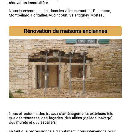
rénovation immobilière
.
Nous intervenons aussi dans les villes suivantes :
Besançon
,
Montbéliard
,
Pontarlier
,
Audincourt
,
Valentigney
,
Morteau
,
Bethoncourt
,
Seloncourt
,
Baume-les-Dames
,
Mandeure
Rénovation de maisons anciennes
Nous effectuons des travaux d'
aménagements extérieurs
tels
que des
terrasses
, des
façades
, des
allées
(dallage, pavage),
des
murets
et des
escaliers
.
En tant que professionnels du bâtiment, nous intervenons pour