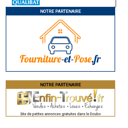
Charleville-Mézières
- Entreprise de rénovation immobilière à Cussey-sur-l'Ognon
Pamiers
- Entreprise de rénovation immobilière à Saint-Hippolyte
NOTRE PARTENAIRE
Troyes
- Entreprise de rénovation immobilière à Badevel
Narbonne
- Entreprise de rénovation immobilière à Saint-Maurice-Colombier
Rodez
- Entreprise de rénovation immobilière à Fontain
Marseille
Caen
- Entreprise de rénovation immobilière à Tarcenay
Aurillac
- Entreprise de rénovation immobilière à Montperreux
Angoulême
- Entreprise de rénovation immobilière à Arçon
La Rochelle
- Entreprise de rénovation immobilière à Étouvans
Bourges
- Entreprise de rénovation immobilière à La Rivière-Drugeon
Brive-la-Gaillarde
Dijon
- Entreprise de rénovation immobilière à Avoudrey
Saint-Brieuc
- Entreprise de rénovation immobilière à Pouligney-Lusans
Guéret
- Entreprise de rénovation immobilière à Vandoncourt
Périgueux
- Entreprise de rénovation immobilière à Bonnétage
Besançon
- Entreprise de rénovation immobilière à Torpes
Valence
Évreux
- Entreprise de rénovation immobilière à Lougres
Chartres
NOTRE PARTENAIRE
- Entreprise de rénovation immobilière à Granges-Narboz
Brest
- Entreprise de rénovation immobilière à Bonnay
Nîmes
- Entreprise de rénovation immobilière à Dambenois
Toulouse
- Entreprise de rénovation immobilière à Naisey-les-Granges
Auch
Bordeaux
- Entreprise de rénovation immobilière à Vieilley
Montpellier
- Entreprise de rénovation immobilière à Allenjoie
Site de petites annonces gratuites dans le Doubs
Rennes
- Entreprise de rénovation immobilière à Amagney
Châteauroux
- Entreprise de rénovation immobilière à Guyans-Vennes
Tours
- Entreprise de rénovation immobilière à Hôpitaux-Neufs
Grenoble