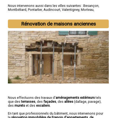
Nous intervenons aussi dans les villes suivantes :
Besançon
,
Montbéliard
,
Pontarlier
,
Audincourt
,
Valentigney
,
Morteau
,
Bethoncourt
,
Seloncourt
,
Baume-les-Dames
,
Mandeure
Rénovation de maisons anciennes
Nous effectuons des travaux d'
aménagements extérieurs
tels
que des
terrasses
, des
façades
, des
allées
(dallage, pavage),
des
murets
et des
escaliers
.
En tant que professionnels du bâtiment, nous intervenons pour
la
rénovation immobilière de Franois d'appartements, de