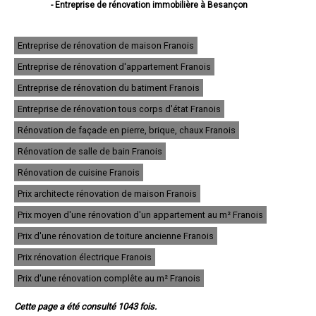
- Entreprise de rénovation immobilière à Besançon
- Entreprise de rénovation immobilière à Montbéliard
- Entreprise de rénovation immobilière à Pontarlier
- Entreprise de rénovation immobilière à Audincourt
Entreprise de rénovation de maison Franois
- Entreprise de rénovation immobilière à Valentigney
Entreprise de rénovation d'appartement Franois
- Entreprise de rénovation immobilière à Morteau
- Entreprise de rénovation immobilière à Bethoncourt
Entreprise de rénovation du batiment Franois
- Entreprise de rénovation immobilière à Seloncourt
- Entreprise de rénovation immobilière à Baume-les-Dames
Entreprise de rénovation tous corps d'état Franois
- Entreprise de rénovation immobilière à Grand-Charmont
Rénovation de façade en pierre, brique, chaux Franois
- Entreprise de rénovation immobilière à Mandeure
- Entreprise de rénovation immobilière à Valdahon
Rénovation de salle de bain Franois
- Entreprise de rénovation immobilière à Saint-Vit
- Entreprise de rénovation immobilière à Pont-de-Roide
Rénovation de cuisine Franois
- Entreprise de rénovation immobilière à Villers-le-Lac
Prix architecte rénovation de maison Franois
- Entreprise de rénovation immobilière à Maîche
- Entreprise de rénovation immobilière à Sochaux
Prix moyen d'une rénovation d'un appartement au m² Franois
- Entreprise de rénovation immobilière à Ornans
- Entreprise de rénovation immobilière à Hérimoncourt
Prix d'une rénovation de toiture ancienne Franois
- Entreprise de rénovation immobilière à Bavans
Prix rénovation électrique Franois
- Entreprise de rénovation immobilière à Étupes
- Entreprise de rénovation immobilière à Voujeaucourt
Prix d'une rénovation complête au m² Franois
- Entreprise de rénovation immobilière à Exincourt
- Entreprise de rénovation immobilière à L'Isle-sur-le-Doubs
Cette page a été consulté 1043 fois.
- Entreprise de rénovation immobilière à Saône