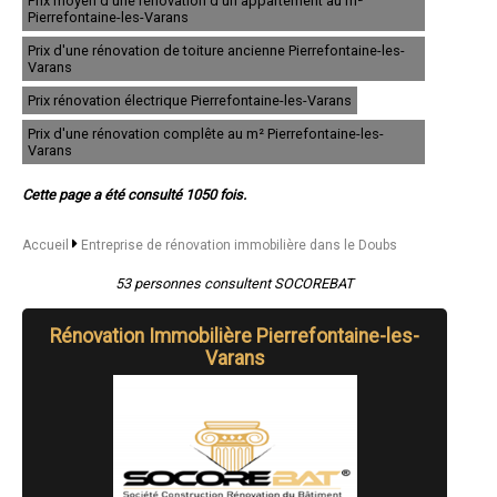
Prix moyen d'une rénovation d'un appartement au m²
- Entreprise de rénovation immobilière à Voujeaucourt
Pierrefontaine-les-Varans
- Entreprise de rénovation immobilière à Exincourt
- Entreprise de rénovation immobilière à L'Isle-sur-le-Doubs
Prix d'une rénovation de toiture ancienne Pierrefontaine-les-
Varans
- Entreprise de rénovation immobilière à Saône
- Entreprise de rénovation immobilière à Thise
Prix rénovation électrique Pierrefontaine-les-Varans
- Entreprise de rénovation immobilière à Fins
- Entreprise de rénovation immobilière à Vieux-Charmont
Prix d'une rénovation complête au m² Pierrefontaine-les-
- Entreprise de rénovation immobilière à Doubs
Varans
- Entreprise de rénovation immobilière à Avanne-Aveney
- Entreprise de rénovation immobilière à Charquemont
Cette page a été consulté 1050 fois.
- Entreprise de rénovation immobilière à École-Valentin
- Entreprise de rénovation immobilière à Mathay
Accueil
Entreprise de rénovation immobilière dans le Doubs
- Entreprise de rénovation immobilière à Montferrand-le-Château
- Entreprise de rénovation immobilière à Fesches-le-Châtel
53 personnes consultent SOCOREBAT
- Entreprise de rénovation immobilière à Miserey-Salines
- Entreprise de rénovation immobilière à Roche-lez-Beaupré
- Entreprise de rénovation immobilière à Le Russey
Rénovation Immobilière Pierrefontaine-les-
- Entreprise de rénovation immobilière à Châtillon-le-Duc
Varans
- Entreprise de rénovation immobilière à Montlebon
- Entreprise de rénovation immobilière à Pouilley-les-Vignes
- Entreprise de rénovation immobilière à Bart
- Entreprise de rénovation immobilière à Levier
- Entreprise de rénovation immobilière à Franois
- Entreprise de rénovation immobilière à Frasne
- Entreprise de rénovation immobilière à Orchamps-Vennes