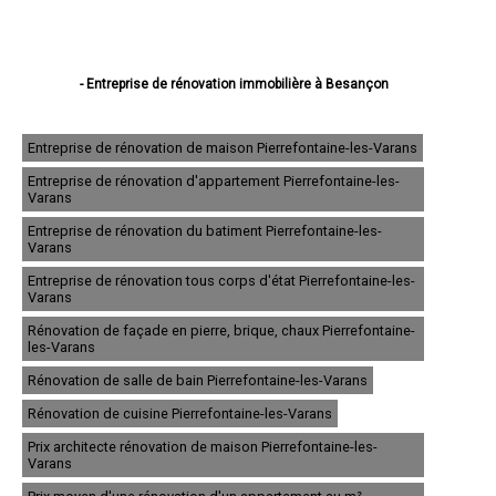
- Entreprise de rénovation immobilière à Besançon
- Entreprise de rénovation immobilière à Montbéliard
- Entreprise de rénovation immobilière à Pontarlier
- Entreprise de rénovation immobilière à Audincourt
Entreprise de rénovation de maison Pierrefontaine-les-Varans
- Entreprise de rénovation immobilière à Valentigney
Entreprise de rénovation d'appartement Pierrefontaine-les-
- Entreprise de rénovation immobilière à Morteau
Varans
- Entreprise de rénovation immobilière à Bethoncourt
- Entreprise de rénovation immobilière à Seloncourt
Entreprise de rénovation du batiment Pierrefontaine-les-
- Entreprise de rénovation immobilière à Baume-les-Dames
Varans
- Entreprise de rénovation immobilière à Grand-Charmont
Entreprise de rénovation tous corps d'état Pierrefontaine-les-
- Entreprise de rénovation immobilière à Mandeure
Varans
- Entreprise de rénovation immobilière à Valdahon
- Entreprise de rénovation immobilière à Saint-Vit
Rénovation de façade en pierre, brique, chaux Pierrefontaine-
- Entreprise de rénovation immobilière à Pont-de-Roide
les-Varans
- Entreprise de rénovation immobilière à Villers-le-Lac
Rénovation de salle de bain Pierrefontaine-les-Varans
- Entreprise de rénovation immobilière à Maîche
- Entreprise de rénovation immobilière à Sochaux
Rénovation de cuisine Pierrefontaine-les-Varans
- Entreprise de rénovation immobilière à Ornans
- Entreprise de rénovation immobilière à Hérimoncourt
Prix architecte rénovation de maison Pierrefontaine-les-
Varans
- Entreprise de rénovation immobilière à Bavans
- Entreprise de rénovation immobilière à Étupes