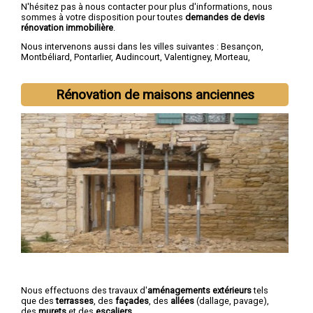
N'hésitez pas à nous contacter pour plus d'informations, nous
sommes à votre disposition pour toutes
demandes de devis
rénovation immobilière
.
Nous intervenons aussi dans les villes suivantes :
Besançon
,
Montbéliard
,
Pontarlier
,
Audincourt
,
Valentigney
,
Morteau
,
Bethoncourt
,
Seloncourt
,
Baume-les-Dames
,
Mandeure
Rénovation de maisons anciennes
Nous effectuons des travaux d'
aménagements extérieurs
tels
que des
terrasses
, des
façades
, des
allées
(dallage, pavage),
des
murets
et des
escaliers
.