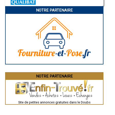
Charleville-Mézières
- Entreprise de rénovation immobilière à Cussey-sur-l'Ognon
Pamiers
- Entreprise de rénovation immobilière à Saint-Hippolyte
NOTRE PARTENAIRE
Troyes
- Entreprise de rénovation immobilière à Badevel
Narbonne
- Entreprise de rénovation immobilière à Saint-Maurice-Colombier
Rodez
- Entreprise de rénovation immobilière à Fontain
Marseille
Caen
- Entreprise de rénovation immobilière à Tarcenay
Aurillac
- Entreprise de rénovation immobilière à Montperreux
Angoulême
- Entreprise de rénovation immobilière à Arçon
La Rochelle
- Entreprise de rénovation immobilière à Étouvans
Bourges
- Entreprise de rénovation immobilière à La Rivière-Drugeon
Brive-la-Gaillarde
Dijon
- Entreprise de rénovation immobilière à Avoudrey
Saint-Brieuc
- Entreprise de rénovation immobilière à Pouligney-Lusans
Guéret
- Entreprise de rénovation immobilière à Vandoncourt
Périgueux
- Entreprise de rénovation immobilière à Bonnétage
Besançon
- Entreprise de rénovation immobilière à Torpes
Valence
Évreux
- Entreprise de rénovation immobilière à Lougres
Chartres
NOTRE PARTENAIRE
- Entreprise de rénovation immobilière à Granges-Narboz
Brest
- Entreprise de rénovation immobilière à Bonnay
Nîmes
- Entreprise de rénovation immobilière à Dambenois
Toulouse
- Entreprise de rénovation immobilière à Naisey-les-Granges
Auch
Bordeaux
- Entreprise de rénovation immobilière à Vieilley
Montpellier
- Entreprise de rénovation immobilière à Allenjoie
Site de petites annonces gratuites dans le Doubs
Rennes
- Entreprise de rénovation immobilière à Amagney
Châteauroux
- Entreprise de rénovation immobilière à Guyans-Vennes
Tours
- Entreprise de rénovation immobilière à Hôpitaux-Neufs
Grenoble