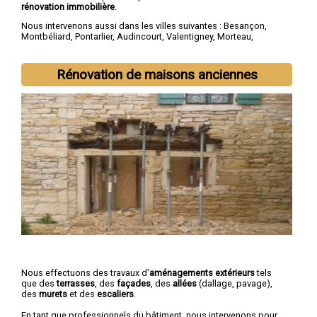
rénovation immobilière
.
Nous intervenons aussi dans les villes suivantes :
Besançon
,
Montbéliard
,
Pontarlier
,
Audincourt
,
Valentigney
,
Morteau
,
Bethoncourt
,
Seloncourt
,
Baume-les-Dames
,
Mandeure
Rénovation de maisons anciennes
Nous effectuons des travaux d'
aménagements extérieurs
tels
que des
terrasses
, des
façades
, des
allées
(dallage, pavage),
des
murets
et des
escaliers
.
En tant que professionnels du bâtiment, nous intervenons pour