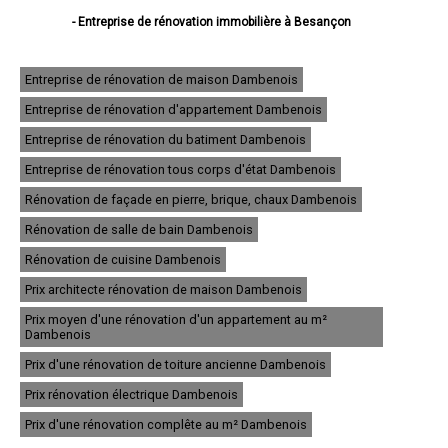
- Entreprise de rénovation immobilière à Besançon
- Entreprise de rénovation immobilière à Montbéliard
- Entreprise de rénovation immobilière à Pontarlier
- Entreprise de rénovation immobilière à Audincourt
Entreprise de rénovation de maison Dambenois
- Entreprise de rénovation immobilière à Valentigney
Entreprise de rénovation d'appartement Dambenois
- Entreprise de rénovation immobilière à Morteau
- Entreprise de rénovation immobilière à Bethoncourt
Entreprise de rénovation du batiment Dambenois
- Entreprise de rénovation immobilière à Seloncourt
- Entreprise de rénovation immobilière à Baume-les-Dames
Entreprise de rénovation tous corps d'état Dambenois
- Entreprise de rénovation immobilière à Grand-Charmont
Rénovation de façade en pierre, brique, chaux Dambenois
- Entreprise de rénovation immobilière à Mandeure
- Entreprise de rénovation immobilière à Valdahon
Rénovation de salle de bain Dambenois
- Entreprise de rénovation immobilière à Saint-Vit
- Entreprise de rénovation immobilière à Pont-de-Roide
Rénovation de cuisine Dambenois
- Entreprise de rénovation immobilière à Villers-le-Lac
Prix architecte rénovation de maison Dambenois
- Entreprise de rénovation immobilière à Maîche
- Entreprise de rénovation immobilière à Sochaux
Prix moyen d'une rénovation d'un appartement au m²
- Entreprise de rénovation immobilière à Ornans
Dambenois
- Entreprise de rénovation immobilière à Hérimoncourt
Prix d'une rénovation de toiture ancienne Dambenois
- Entreprise de rénovation immobilière à Bavans
- Entreprise de rénovation immobilière à Étupes
Prix rénovation électrique Dambenois
- Entreprise de rénovation immobilière à Voujeaucourt
- Entreprise de rénovation immobilière à Exincourt
Prix d'une rénovation complête au m² Dambenois
- Entreprise de rénovation immobilière à L'Isle-sur-le-Doubs