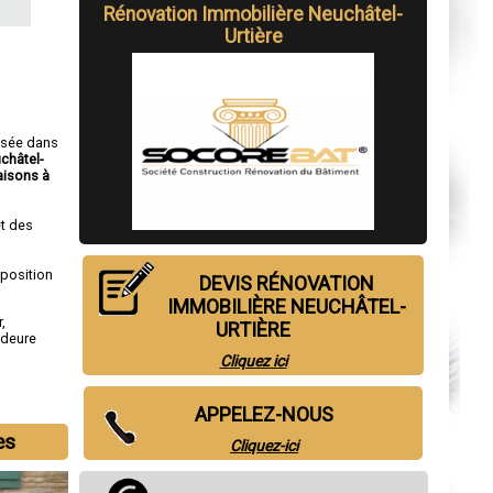
Rénovation Immobilière Neuchâtel-
Urtière
isée dans
châtel-
isons à
t des
sposition
DEVIS RÉNOVATION
IMMOBILIÈRE NEUCHÂTEL-
r
,
URTIÈRE
deure
Cliquez ici
APPELEZ-NOUS
es
Cliquez-ici