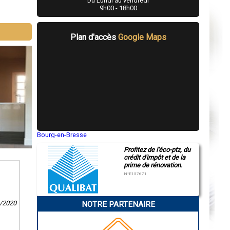
Du Lundi au vendredi
9h00 - 18h00
Plan d'accès
Google Maps
Bourg-en-Bresse
Saint-Quentin
Profitez de l'éco-ptz, du
Montluçon
crédit d'impôt et de la
Manosque
prime de rénovation.
Gap
Nice
N°E157671
Annonay
Charleville-Mézières
Pamiers
9/2020
NOTRE PARTENAIRE
Troyes
Narbonne
Rodez
Marseille