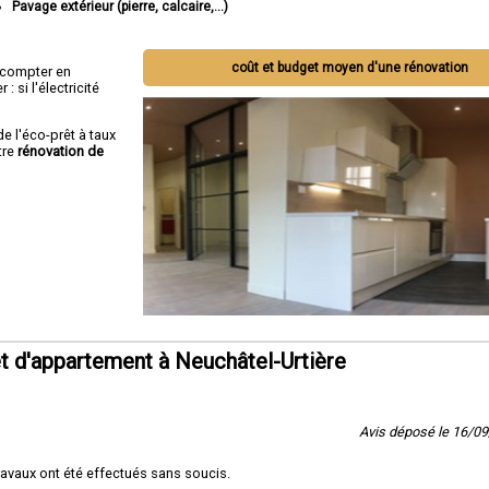
Pavage extérieur (pierre, calcaire,...)
coût et budget moyen d'une rénovation
ut compter en
 si l'électricité
de l'éco-prêt à taux
tre
rénovation de
 d'appartement à Neuchâtel-Urtière
Avis déposé le 16/0
ravaux ont été effectués sans soucis.