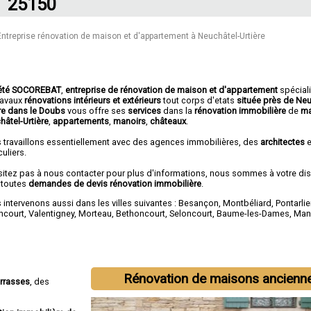
25150
Entreprise rénovation de maison et d'appartement à Neuchâtel-Urtière
été SOCOREBAT
,
entreprise de rénovation de maison et d'appartement
spécial
travaux
rénovations intérieurs et extérieurs
tout corps d'etats
située près de Neu
ère dans le Doubs
vous offre ses
services
dans la
rénovation immobilière
de
ma
hâtel-Urtière
,
appartements
,
manoirs
,
châteaux
.
 travaillons essentiellement avec des agences immobilières, des
architectes
e
culiers.
sitez pas à nous contacter pour plus d'informations, nous sommes à votre di
 toutes
demandes de devis rénovation immobilière
.
intervenons aussi dans les villes suivantes :
Besançon
,
Montbéliard
,
Pontarlie
ncourt
,
Valentigney
,
Morteau
,
Bethoncourt
,
Seloncourt
,
Baume-les-Dames
,
Man
Rénovation de maisons ancienn
errasses
, des