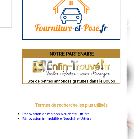
Caen
Aurillac
Angoulême
La Rochelle
Bourges
Brive-la-Gaillarde
Dijon
Saint-Brieuc
Guéret
Périgueux
Besançon
NOTRE PARTENAIRE
Valence
Évreux
Chartres
Brest
Nîmes
Toulouse
Site de petites annonces gratuites dans le Doubs
Auch
Bordeaux
Montpellier
Rennes
Châteauroux
Termes de recherche les plus utilisés
Tours
Grenoble
Rénovation de maison Neuchâtel-Urtière
Dole
Rénovation immobilière Neuchâtel-Urtière
Mont-de-Marsan
Blois
Saint-Étienne
Le Puy-en-Velay
Nantes