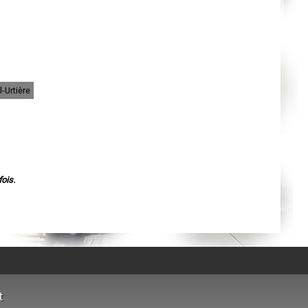
Orléans
Cahors
Agen
Mende
Angers
Cherbourg-Octeville
Reims
Saint-Dizier
-Urtière
Laval
Nancy
Verdun
Lorient
Metz
Nevers
Lille
Beauvais
Alençon
ois.
Calais
Clermont-Ferrand
Pau
Tarbes
Perpignan
Strasbourg
Mulhouse
Lyon
Vesoul
Chalon-sur-Saône
Le Mans
t
Chambéry
Annecy