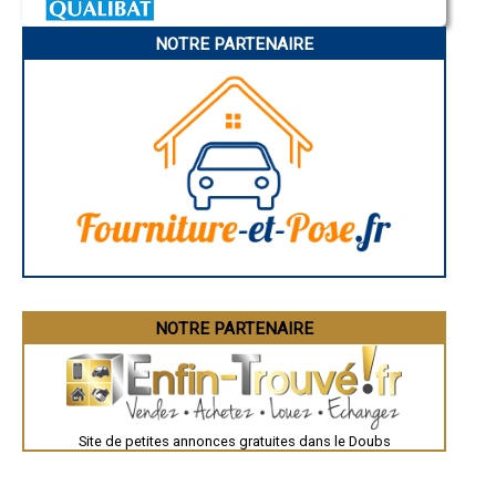
Charleville-Mézières
- Entreprise de rénovation immobilière à Cussey-sur-l'Ognon
Pamiers
- Entreprise de rénovation immobilière à Saint-Hippolyte
NOTRE PARTENAIRE
Troyes
- Entreprise de rénovation immobilière à Badevel
Narbonne
- Entreprise de rénovation immobilière à Saint-Maurice-Colombier
Rodez
- Entreprise de rénovation immobilière à Fontain
Marseille
Caen
- Entreprise de rénovation immobilière à Tarcenay
Aurillac
- Entreprise de rénovation immobilière à Montperreux
Angoulême
- Entreprise de rénovation immobilière à Arçon
La Rochelle
- Entreprise de rénovation immobilière à Étouvans
Bourges
- Entreprise de rénovation immobilière à La Rivière-Drugeon
Brive-la-Gaillarde
Dijon
- Entreprise de rénovation immobilière à Avoudrey
Saint-Brieuc
- Entreprise de rénovation immobilière à Pouligney-Lusans
Guéret
- Entreprise de rénovation immobilière à Vandoncourt
Périgueux
- Entreprise de rénovation immobilière à Bonnétage
Besançon
- Entreprise de rénovation immobilière à Torpes
Valence
Évreux
- Entreprise de rénovation immobilière à Lougres
Chartres
NOTRE PARTENAIRE
- Entreprise de rénovation immobilière à Granges-Narboz
Brest
- Entreprise de rénovation immobilière à Bonnay
Nîmes
- Entreprise de rénovation immobilière à Dambenois
Toulouse
- Entreprise de rénovation immobilière à Naisey-les-Granges
Auch
Bordeaux
- Entreprise de rénovation immobilière à Vieilley
Montpellier
- Entreprise de rénovation immobilière à Allenjoie
Site de petites annonces gratuites dans le Doubs
Rennes
- Entreprise de rénovation immobilière à Amagney
Châteauroux
- Entreprise de rénovation immobilière à Guyans-Vennes
Tours
- Entreprise de rénovation immobilière à Hôpitaux-Neufs
Grenoble