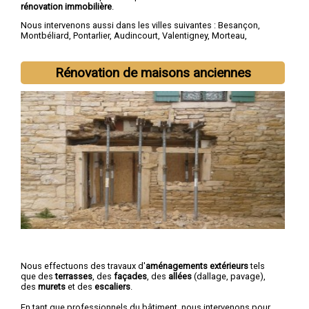
rénovation immobilière
.
Nous intervenons aussi dans les villes suivantes :
Besançon
,
Montbéliard
,
Pontarlier
,
Audincourt
,
Valentigney
,
Morteau
,
Bethoncourt
,
Seloncourt
,
Baume-les-Dames
,
Mandeure
Rénovation de maisons anciennes
Nous effectuons des travaux d'
aménagements extérieurs
tels
que des
terrasses
, des
façades
, des
allées
(dallage, pavage),
des
murets
et des
escaliers
.
En tant que professionnels du bâtiment, nous intervenons pour