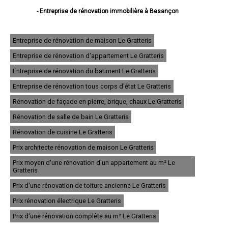
- Entreprise de rénovation immobilière à Besançon
- Entreprise de rénovation immobilière à Montbéliard
- Entreprise de rénovation immobilière à Pontarlier
- Entreprise de rénovation immobilière à Audincourt
Entreprise de rénovation de maison Le Gratteris
- Entreprise de rénovation immobilière à Valentigney
Entreprise de rénovation d'appartement Le Gratteris
- Entreprise de rénovation immobilière à Morteau
- Entreprise de rénovation immobilière à Bethoncourt
Entreprise de rénovation du batiment Le Gratteris
- Entreprise de rénovation immobilière à Seloncourt
- Entreprise de rénovation immobilière à Baume-les-Dames
Entreprise de rénovation tous corps d'état Le Gratteris
- Entreprise de rénovation immobilière à Grand-Charmont
Rénovation de façade en pierre, brique, chaux Le Gratteris
- Entreprise de rénovation immobilière à Mandeure
- Entreprise de rénovation immobilière à Valdahon
Rénovation de salle de bain Le Gratteris
- Entreprise de rénovation immobilière à Saint-Vit
- Entreprise de rénovation immobilière à Pont-de-Roide
Rénovation de cuisine Le Gratteris
- Entreprise de rénovation immobilière à Villers-le-Lac
Prix architecte rénovation de maison Le Gratteris
- Entreprise de rénovation immobilière à Maîche
- Entreprise de rénovation immobilière à Sochaux
Prix moyen d'une rénovation d'un appartement au m² Le
- Entreprise de rénovation immobilière à Ornans
Gratteris
- Entreprise de rénovation immobilière à Hérimoncourt
Prix d'une rénovation de toiture ancienne Le Gratteris
- Entreprise de rénovation immobilière à Bavans
- Entreprise de rénovation immobilière à Étupes
Prix rénovation électrique Le Gratteris
- Entreprise de rénovation immobilière à Voujeaucourt
- Entreprise de rénovation immobilière à Exincourt
Prix d'une rénovation complête au m² Le Gratteris
- Entreprise de rénovation immobilière à L'Isle-sur-le-Doubs