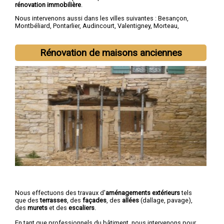
rénovation immobilière
.
Nous intervenons aussi dans les villes suivantes :
Besançon
,
Montbéliard
,
Pontarlier
,
Audincourt
,
Valentigney
,
Morteau
,
Bethoncourt
,
Seloncourt
,
Baume-les-Dames
,
Mandeure
Rénovation de maisons anciennes
Nous effectuons des travaux d'
aménagements extérieurs
tels
que des
terrasses
, des
façades
, des
allées
(dallage, pavage),
des
murets
et des
escaliers
.
En tant que professionnels du bâtiment, nous intervenons pour