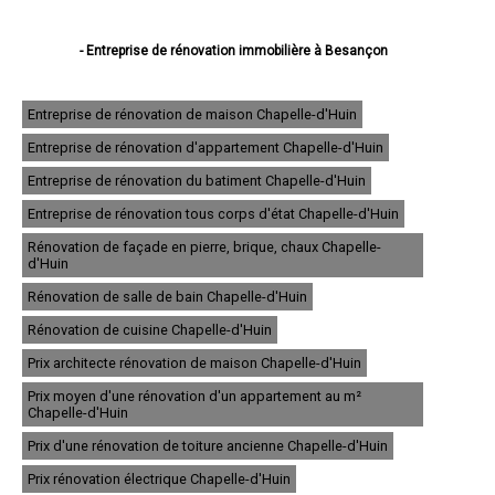
- Entreprise de rénovation immobilière à Besançon
- Entreprise de rénovation immobilière à Montbéliard
- Entreprise de rénovation immobilière à Pontarlier
- Entreprise de rénovation immobilière à Audincourt
Entreprise de rénovation de maison Chapelle-d'Huin
- Entreprise de rénovation immobilière à Valentigney
Entreprise de rénovation d'appartement Chapelle-d'Huin
- Entreprise de rénovation immobilière à Morteau
- Entreprise de rénovation immobilière à Bethoncourt
Entreprise de rénovation du batiment Chapelle-d'Huin
- Entreprise de rénovation immobilière à Seloncourt
- Entreprise de rénovation immobilière à Baume-les-Dames
Entreprise de rénovation tous corps d'état Chapelle-d'Huin
- Entreprise de rénovation immobilière à Grand-Charmont
Rénovation de façade en pierre, brique, chaux Chapelle-
- Entreprise de rénovation immobilière à Mandeure
d'Huin
- Entreprise de rénovation immobilière à Valdahon
- Entreprise de rénovation immobilière à Saint-Vit
Rénovation de salle de bain Chapelle-d'Huin
- Entreprise de rénovation immobilière à Pont-de-Roide
Rénovation de cuisine Chapelle-d'Huin
- Entreprise de rénovation immobilière à Villers-le-Lac
- Entreprise de rénovation immobilière à Maîche
Prix architecte rénovation de maison Chapelle-d'Huin
- Entreprise de rénovation immobilière à Sochaux
- Entreprise de rénovation immobilière à Ornans
Prix moyen d'une rénovation d'un appartement au m²
- Entreprise de rénovation immobilière à Hérimoncourt
Chapelle-d'Huin
- Entreprise de rénovation immobilière à Bavans
Prix d'une rénovation de toiture ancienne Chapelle-d'Huin
- Entreprise de rénovation immobilière à Étupes
- Entreprise de rénovation immobilière à Voujeaucourt
Prix rénovation électrique Chapelle-d'Huin
- Entreprise de rénovation immobilière à Exincourt