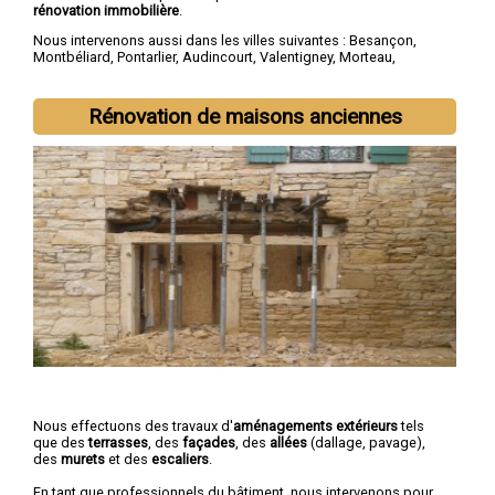
rénovation immobilière
.
Nous intervenons aussi dans les villes suivantes :
Besançon
,
Montbéliard
,
Pontarlier
,
Audincourt
,
Valentigney
,
Morteau
,
Bethoncourt
,
Seloncourt
,
Baume-les-Dames
,
Mandeure
Rénovation de maisons anciennes
Nous effectuons des travaux d'
aménagements extérieurs
tels
que des
terrasses
, des
façades
, des
allées
(dallage, pavage),
des
murets
et des
escaliers
.
En tant que professionnels du bâtiment, nous intervenons pour